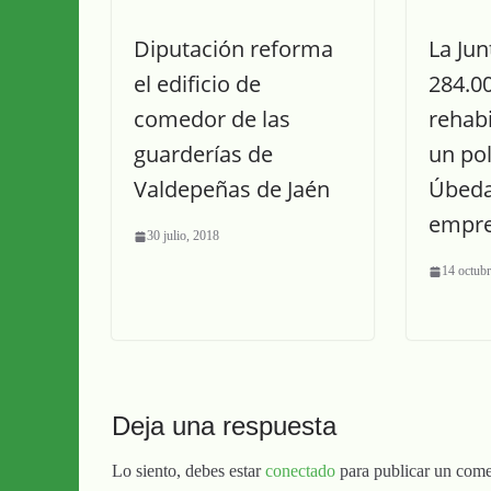
Diputación reforma
La Jun
el edificio de
284.0
comedor de las
rehabi
guarderías de
un po
Valdepeñas de Jaén
Úbeda
empr
30 julio, 2018
14 octubr
Deja una respuesta
Lo siento, debes estar
conectado
para publicar un come