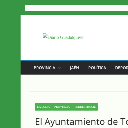
Saltar
al
contenido
PROVINCIA
JAÉN
POLÍTICA
DEPOR
LA LOMA
PROVINCIA
TORREPEROGIL
El Ayuntamiento de T