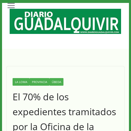
Saltar
al
contenido
LA LOMA
PROVINCIA
ÚBEDA
El 70% de los
expedientes tramitados
por la Oficina de la