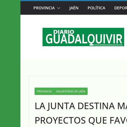
Saltar
PROVINCIA
JAÉN
POLÍTICA
DEPOR
CAZORLA SE CONVIERTE DESDE HOY EN L
al
contenido
PROVINCIA
VALDEPEÑAS DE JAÉN
LA JUNTA DESTINA MÁ
PROYECTOS QUE FAV