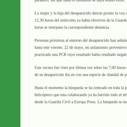
paradero, sin que hasta el momento se haya tenido éxito.
La mujer y la hija del desaparecido dieron pronto la voz d
12,30 horas del miércoles ya había efectivos de la Guardi
horas se interpuso la correspondiente denuncia.
Personas próximas al entorno del desaparecido han señal
hasta este viernes, 22 de mayo, en aislamiento preventivo
practicado una PCR cuyo resultado había resultado negati
Este vecino fue visto por última vez sobre las 7,00 hora
de su desaparición iba en con una especie de chandal de p
Hasta el momento la búsqueda se ha centrado en toda la p
helicóptero que esta colaborando ya ha barrido todo el t
desde la Guardia Civil a Europa Press. La búsqueda se m