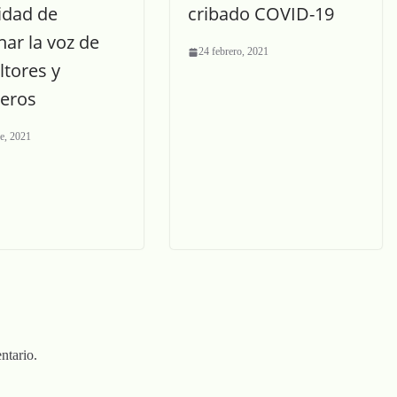
idad de
cribado COVID-19
ar la voz de
24 febrero, 2021
ltores y
eros
e, 2021
ntario.