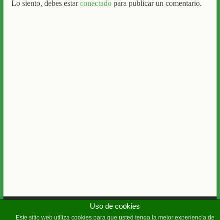
Lo siento, debes estar
conectado
para publicar un comentario.
Uso de cookies
Copyright © 2026
Diario Guadalquivir
. Todos los derechos
Este sitio web utiliza cookies para que usted tenga la mejor experiencia de
reservados.