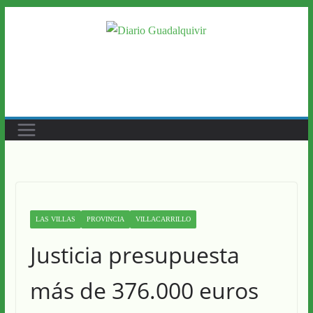
Saltar
al
contenido
LAS VILLAS
PROVINCIA
VILLACARRILLO
Justicia presupuesta
más de 376.000 euros