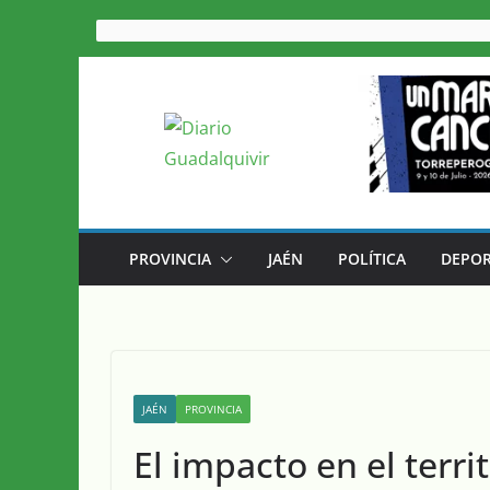
Saltar
al
contenido
PROVINCIA
JAÉN
POLÍTICA
DEPOR
JAÉN
PROVINCIA
El impacto en el terri