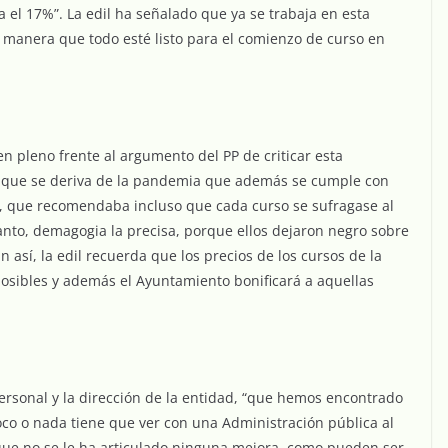
 el 17%”. La edil ha señalado que ya se trabaja en esta
l manera que todo esté listo para el comienzo de curso en
 pleno frente al argumento del PP de criticar esta
ión que se deriva de la pandemia que además se cumple con
PP, que recomendaba incluso que cada curso se sufragase al
tanto, demagogia la precisa, porque ellos dejaron negro sobre
n así, la edil recuerda que los precios de los cursos de la
posibles y además el Ayuntamiento bonificará a aquellas
personal y la dirección de la entidad, “que hemos encontrado
co o nada tiene que ver con una Administración pública al
l que no se le ha articulado ninguna mejora, como pueden ser