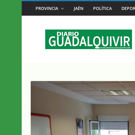
Saltar
PROVINCIA
JAÉN
POLÍTICA
DEPOR
MÚSICA DE AUTOR Y SOLIDARIDAD SE DA
al
contenido