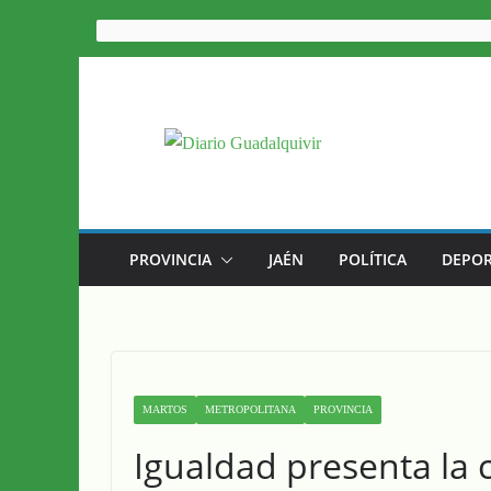
Saltar
al
contenido
PROVINCIA
JAÉN
POLÍTICA
DEPOR
MARTOS
METROPOLITANA
PROVINCIA
Igualdad presenta la