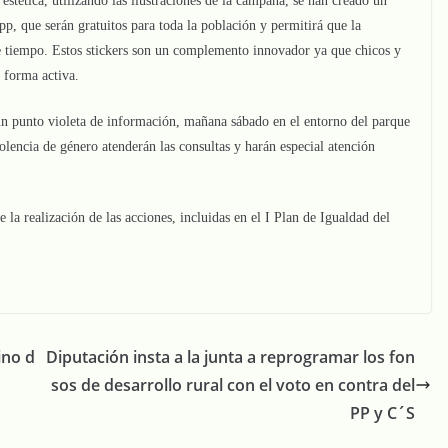
stética, utilizando las ilustraciones de la campaña, se han creado un
p, que serán gratuitos para toda la población y permitirá que la
 tiempo. Estos stickers son un complemento innovador ya que chicos y
 forma activa.
un punto violeta de información, mañana sábado en el entorno del parque
lencia de género atenderán las consultas y harán especial atención
la realización de las acciones, incluidas en el I Plan de Igualdad del
ino d
Diputación insta a la junta a reprogramar los fon
sos de desarrollo rural con el voto en contra del
PP y C´S