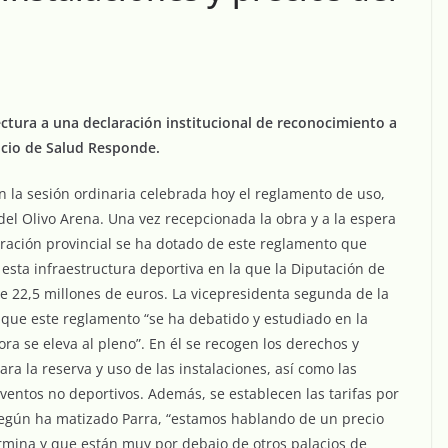
ectura a una declaración institucional de reconocimiento a
icio de Salud Responde.
n la sesión ordinaria celebrada hoy el reglamento de uso,
s del Olivo Arena. Una vez recepcionada la obra y a la espera
tración provincial se ha dotado de este reglamento que
esta infraestructura deportiva en la que la Diputación de
de 22,5 millones de euros. La vicepresidenta segunda de la
o que este reglamento “se ha debatido y estudiado en la
ra se eleva al pleno”. En él se recogen los derechos y
ra la reserva y uso de las instalaciones, así como las
entos no deportivos. Además, se establecen las tarifas por
, según ha matizado Parra, “estamos hablando de un precio
rmina y que están muy por debajo de otros palacios de