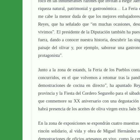
foco en las innumerables razones que invitan a elegir Jaén
riqueza natural, patrimonial y gastronómica… La Feria d
me cabe la menor duda de que los mejores embajadores d
Reyes, que ha señalado que “en muchas ocasiones, des
vivimos”. El presidente de la Diputación también ha puest
fuera, dando a conocer nuestra historia, descubrir las sin
paisaje del olivar y, por ejemplo, saborear una gastron
protagonista”.
Junto a la zona de estands, la Feria de los Pueblos con
concurridos, en el que volvemos a retomar tras la pand
demostraciones de cocina en directo”, ha apuntado Re
provincia y la Fiesta del Cordero Segureño para el sábad
que conmemore su XX aniversario con una degustación tí
habrá presencia de los aceites de oliva virgen extra Jaén
En la zona de exposiciones se expondrán cuatro muestras d
rincón solidario, al vida y obra de Miguel Hernández o 
demostraciones de oficios artesanos en vivo, como la cer