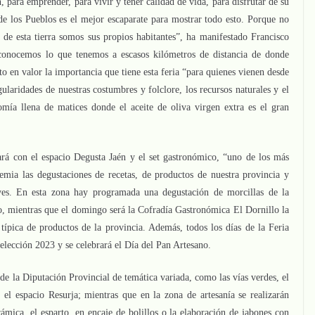
, para emprender, para vivir y tener calidad de vida, para disfrutar de su
e los Pueblos es el mejor escaparate para mostrar todo esto. Porque no
e esta tierra somos sus propios habitantes”, ha manifestado Francisco
conocemos lo que tenemos a escasos kilómetros de distancia de donde
o en valor la importancia que tiene esta feria “para quienes vienen desde
gularidades de nuestras costumbres y folclore, los recursos naturales y el
omía llena de matices donde el aceite de oliva virgen extra es el gran
tará con el espacio Degusta Jaén y el set gastronómico, “uno de los más
emia las degustaciones de recetas, de productos de nuestra provincia y
yes. En esta zona hay programada una degustación de morcillas de la
o, mientras que el domingo será la Cofradía Gastronómica El Dornillo la
pica de productos de la provincia. Además, todos los días de la Feria
 Selección 2023 y se celebrará el Día del Pan Artesano.
e la Diputación Provincial de temática variada, como las vías verdes, el
el espacio Resurja; mientras que en la zona de artesanía se realizarán
ámica, el esparto, en encaje de bolillos o la elaboración de jabones con