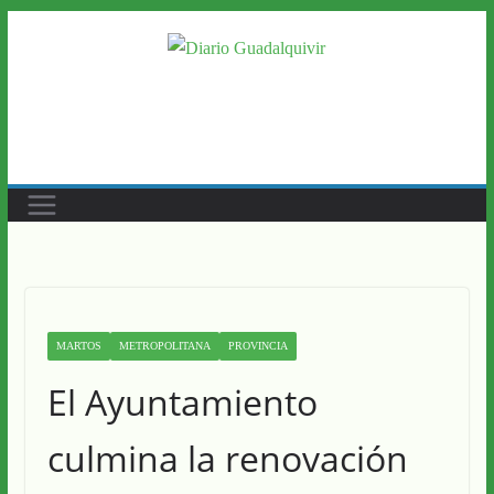
Saltar
al
contenido
MARTOS
METROPOLITANA
PROVINCIA
El Ayuntamiento
culmina la renovación