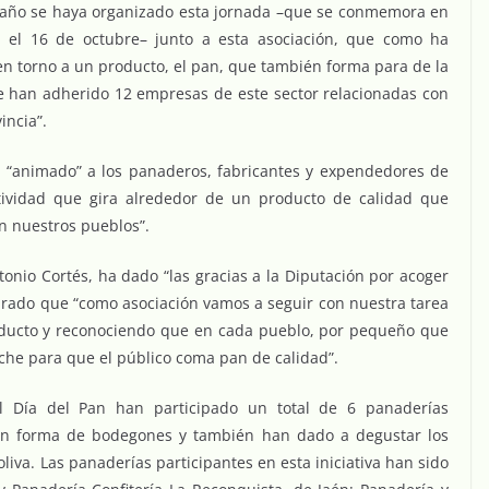
o año se haya organizado esta jornada –que se conmemora en
a el 16 de octubre– junto a esta asociación, que como ha
en torno a un producto, el pan, que también forma para de la
se han adherido 12 empresas de este sector relacionadas con
incia”.
ha “animado” a los panaderos, fabricantes y expendedores de
tividad que gira alrededor de un producto de calidad que
en nuestros pueblos”.
ntonio Cortés, ha dado “las gracias a la Diputación por acoger
gurado que “como asociación vamos a seguir con nuestra tarea
oducto y reconociendo que en cada pueblo, por pequeño que
oche para que el público coma pan de calidad”.
l Día del Pan han participado un total de 6 panaderías
en forma de bodegones y también han dado a degustar los
iva. Las panaderías participantes en esta iniciativa han sido