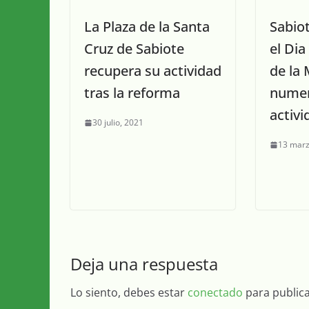
La Plaza de la Santa
Sabio
Cruz de Sabiote
el Dia
recupera su actividad
de la 
tras la reforma
nume
activ
30 julio, 2021
13 marz
Deja una respuesta
Lo siento, debes estar
conectado
para public