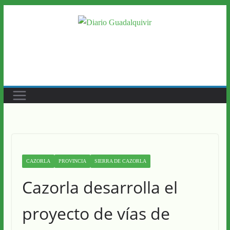
Saltar
al
contenido
CAZORLA
PROVINCIA
SIERRA DE CAZORLA
Cazorla desarrolla el
proyecto de vías de