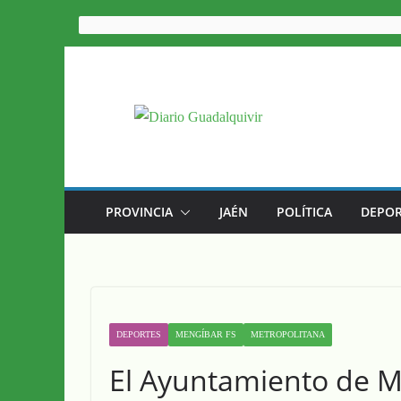
Saltar
al
contenido
PROVINCIA
JAÉN
POLÍTICA
DEPOR
DEPORTES
MENGÍBAR FS
METROPOLITANA
El Ayuntamiento de M