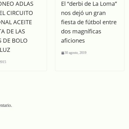
TONEO ADLAS
El “derbi de La Loma”
EL CIRCUITO
nos dejó un gran
NAL ACEITE
fiesta de fútbol entre
A DE LAS
dos magníficas
S DE BOLO
aficiones
LUZ
30 agosto, 2019
 2015
ntario.