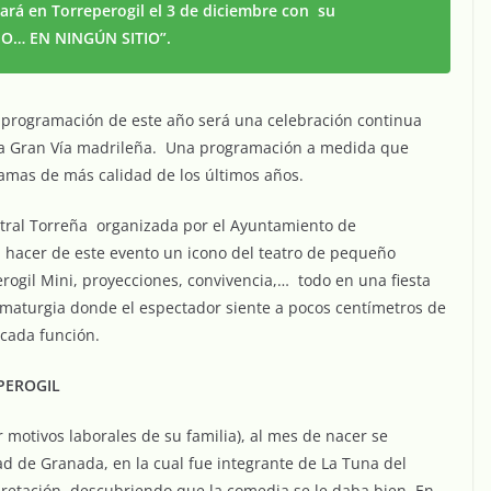
ará en Torreperogil el 3 de diciembre con su
O… EN NINGÚN SITIO”.
 programación de este año será una celebración continua
 la Gran Vía madrileña. Una programación a medida que
ramas de más calidad de los últimos años.
tral Torreña organizada por el Ayuntamiento de
a hacer de este evento un icono del teatro de pequeño
rogil Mini, proyecciones, convivencia,… todo en una fiesta
ramaturgia donde el espectador siente a pocos centímetros de
cada función.
PEROGIL
motivos laborales de su familia), al mes de nacer se
ad de Granada, en la cual fue integrante de La Tuna del
rpretación, descubriendo que la comedia se le daba bien. En