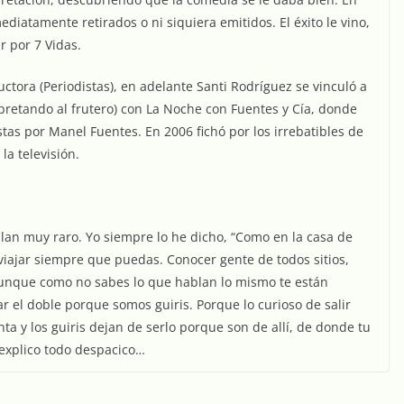
diatamente retirados o ni siquiera emitidos. El éxito le vino,
r por 7 Vidas.
uctora (Periodistas), en adelante Santi Rodríguez se vinculó a
rpretando al frutero) con La Noche con Fuentes y Cía, donde
as por Manel Fuentes. En 2006 fichó por los irrebatibles de
la televisión.
blan muy raro. Yo siempre lo he dicho, “Como en la casa de
iajar siempre que puedas. Conocer gente de todos sitios,
aunque como no sabes lo que hablan lo mismo te están
r el doble porque somos guiris. Porque lo curioso de salir
nta y los guiris dejan de serlo porque son de allí, de donde tu
 explico todo despacico…