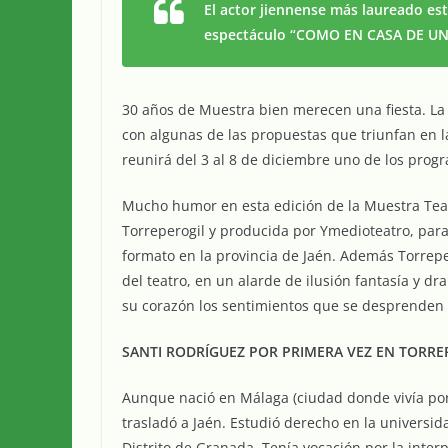
El actor jiennense más laureado est
espectáculo “COMO EN CASA DE UN
30 años de Muestra bien merecen una fiesta. La
con algunas de las propuestas que triunfan en
reunirá del 3 al 8 de diciembre uno de los prog
Mucho humor en esta edición de la Muestra Tea
Torreperogil y producida por Ymedioteatro, par
formato en la provincia de Jaén. Además Torrepe
del teatro, en un alarde de ilusión fantasía y d
su corazón los sentimientos que se desprenden 
SANTI RODRÍGUEZ POR PRIMERA VEZ EN TORRE
Aunque nació en Málaga (ciudad donde vivía por 
trasladó a Jaén. Estudió derecho en la universid
Distrito de Granada. Tenía vocación por la inte